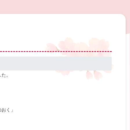
した。
のおく」