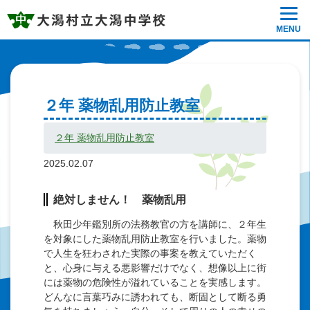
MENU
２年 薬物乱用防止教室
２年 薬物乱用防止教室
2025.02.07
絶対しません！ 薬物乱用
秋田少年鑑別所の法務教官の方を講師に、２年生
を対象にした薬物乱用防止教室を行いました。薬物
で人生を狂わされた実際の事案を教えていただく
と、心身に与える悪影響だけでなく、想像以上に街
には薬物の危険性が溢れていることを実感します。
どんなに言葉巧みに誘われても、断固として断る勇