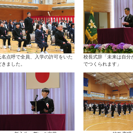
ページ一覧
氏名点呼で全員、入学の許可をいた
校長式辞「未来は自分
だきました。
でつくられます」