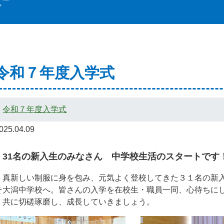
令和７年度入学式
令和７年度入学式
覧
025.04.09
ジ一覧
31名の新入生のみなさん 中学校生活のスタートです
一覧
真新しい制服に身を包み、元気よく登校してきた３１名の新入
ージ一覧
そ大潟中学校へ。皆さんの入学を在校生・職員一同、心待ちに
一覧
共に切磋琢磨し、成長していきましょう。