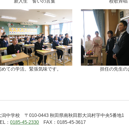
新入生 誓いの言葉
校歌斉唱
初めての学活。緊張気味です。
担任の先生の
大潟中学校 〒010-0443 秋田県南秋田郡大潟村字中央5番地1
TEL：
0185-45-2330
FAX：0185-45-3617