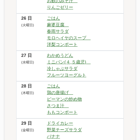
お麩のみそ汁
りんごゼリー
26
日
ごはん
麻婆豆腐
(火曜日)
春雨サラダ
モロヘイヤのスープ
洋梨コンポート
27
日
わかめうどん
ミニパン(４,５歳児)
(水曜日)
冷しゃぶサラダ
フルーツヨーグルト
28
日
ごはん
鶏の唐揚げ
(木曜日)
ピーマンの炒め物
さつま汁
ももコンポート
29
日
ドライカレー
野菜チーズサラダ
(金曜日)
バナナ