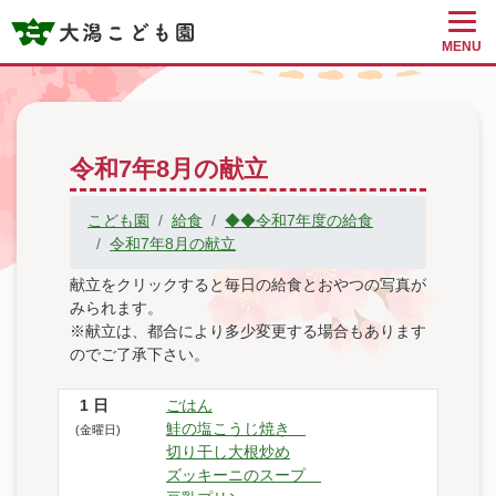
MENU
令和7年8月の献立
こども園
給食
◆◆令和7年度の給食
令和7年8月の献立
献立をクリックすると毎日の給食とおやつの写真が
みられます。
※献立は、都合により多少変更する場合もあります
のでご了承下さい。
1
日
ごはん
鮭の塩こうじ焼き
(金曜日)
切り干し大根炒め
ズッキーニのスープ