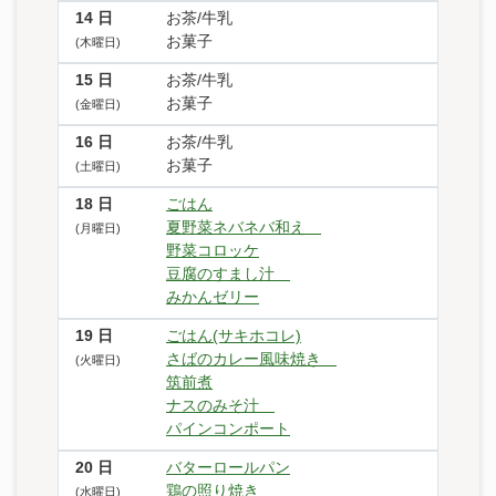
14
日
お茶/牛乳
お菓子
(木曜日)
15
日
お茶/牛乳
お菓子
(金曜日)
16
日
お茶/牛乳
お菓子
(土曜日)
18
日
ごはん
夏野菜ネバネバ和え
(月曜日)
野菜コロッケ
豆腐のすまし汁
みかんゼリー
19
日
ごはん(サキホコレ)
さばのカレー風味焼き
(火曜日)
筑前煮
ナスのみそ汁
パインコンポート
20
日
バターロールパン
鶏の照り焼き
(水曜日)