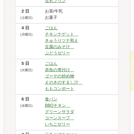
豆乳プリン
2
日
お茶/牛乳
お菓子
(土曜日)
4
日
ごはん
チキンナゲット
(月曜日)
きゅうりツナ和え
豆腐のみそ汁
ぶどうゼリー
5
日
ごはん
赤魚の煮付け
(火曜日)
ゴーヤの炒め物
えのきのすまし汁
ももコンポート
6
日
食パン
BBQチキン
(水曜日)
グリーンサラダ
コーンスープ
いちごゼリー