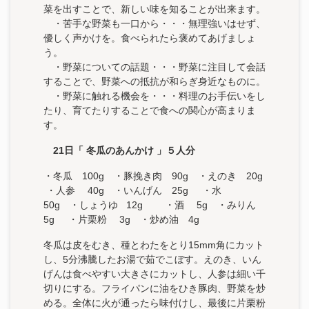
菜を出すことで、新しい味を知ることが出来ます。
・苦手な野菜も一口から・・・無理強いはせず、
優しく声かけを。食べられたら褒めてあげましょ
う。
・野菜についての話題・・・野菜に注目して会話
することで、野菜への抵抗が和らぎ身近なものに。
・野菜に触れる機会を・・・料理のお手伝いをし
たり、育てたりすることで食への関心が高まりま
す。
21
日「 冬瓜のあんかけ 」５人分
・冬瓜 100g ・豚挽き肉 90g ・えのき 20g
・人参 40g ・いんげん 25g ・水
50g ・しょうゆ 12g ・酒 5g ・みりん
5g ・片栗粉 3g ・炒め油 4g
冬瓜は皮をむき、種とわたをとり15mm角にカット
し、5分沸騰したお湯で茹でこぼす。えのき、いん
げんは食べやすい大きさにカットし、人参は細い千
切りにする。フライパンに油をひき豚肉、野菜を炒
める。全体に火が通ったら味付けし、最後に片栗粉