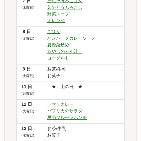
7
日
三色そぼろごはん
茹でとうもろこし
(木曜日)
野菜スープ
オレンジ
8
日
ごはん
ハンバーグカレーソース
(金曜日)
夏野菜炒め
もやしのみそ汁
ヨーグルト
9
日
お茶/牛乳
お菓子
(土曜日)
11
日
★ 山の日 ★
(月曜日)
12
日
トマトカレー
パプリカのサラダ
(火曜日)
夏のフルーツポンチ
13
日
お茶/牛乳
お菓子
(水曜日)