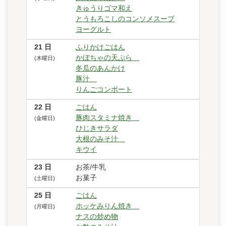
きゅうりゴマ和え
とうもろこしのコンソメスープ
ヨーグルト
21
日
ふりかけごはん
かぼちゃの天ぷら
(木曜日)
冬瓜のあんかけ
豚汁
りんごコンポート
22
日
ごはん
豚肉スタミナ焼き
(金曜日)
ひじきサラダ
大根のみそ汁
キウイ
23
日
お茶/牛乳
お菓子
(土曜日)
25
日
ごはん
ホッケみりん焼き
(月曜日)
ナスの炒め物