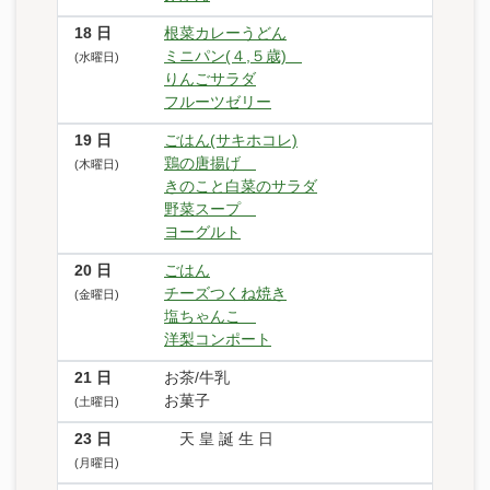
18
日
根菜カレーうどん
ミニパン(４,５歳)
(水曜日)
りんごサラダ
フルーツゼリー
19
日
ごはん(サキホコレ)
鶏の唐揚げ
(木曜日)
きのこと白菜のサラダ
野菜スープ
ヨーグルト
20
日
ごはん
チーズつくね焼き
(金曜日)
塩ちゃんこ
洋梨コンポート
21
日
お茶/牛乳
お菓子
(土曜日)
23
日
天 皇 誕 生 日
(月曜日)