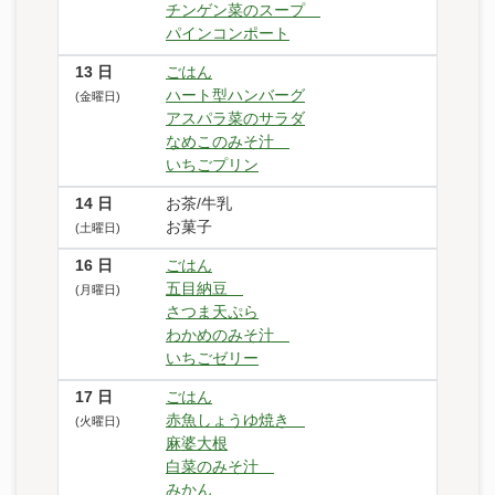
チンゲン菜のスープ
パインコンポート
13
日
ごはん
ハート型ハンバーグ
(金曜日)
アスパラ菜のサラダ
なめこのみそ汁
いちごプリン
14
日
お茶/牛乳
お菓子
(土曜日)
16
日
ごはん
五目納豆
(月曜日)
さつま天ぷら
わかめのみそ汁
いちごゼリー
17
日
ごはん
赤魚しょうゆ焼き
(火曜日)
麻婆大根
白菜のみそ汁
みかん