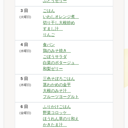
ぶどうゼリー
3
日
ごはん
いわしオレンジ煮
(火曜日)
切り干し大根炒め
すまし汁
りんご
4
日
食パン
鶏のみそ焼き
(水曜日)
ごぼうサラダ
白菜のポタージュ
和梨ゼリー
5
日
三色そぼろごはん
茎わかめの金平
(木曜日)
大根のみそ汁
フルーツヨーグルト
6
日
ふりかけごはん
野菜コロッケ
(金曜日)
ほうれん草のり和え
かきたま汁