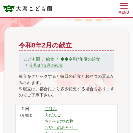
MENU
令和8年2月の献立
こども園
給食
◆◆令和7年度の給食
令和8年2月の献立
献立をクリックすると毎日の給食とおやつの写真が
みられます。
※献立は、都合により多少変更する場合もあります
のでご了承下さい。
2
日
ごはん
肉だんご
(月曜日)
おからの炒め物
もやしのみそ汁