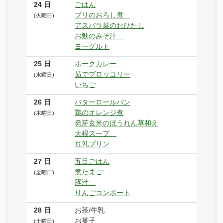
24
日
ごはん
ブリのおろし煮
(火曜日)
アスパラ菜のおひたし
お麩のみそ汁
ヨーグルト
25
日
ポークカレー
茹でブロッコリー
(水曜日)
いちご
26
日
バターロールパン
鶏のオレンジ煮
(木曜日)
発芽玄米のほうれん草和え
大根スープ
豆乳プリン
27
日
五目ごはん
煮たまご
(金曜日)
豚汁
りんごコンポート
28
日
お茶/牛乳
お菓子
(土曜日)