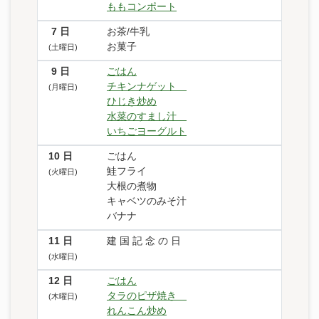
ももコンポート
7
日
お茶/牛乳
お菓子
(土曜日)
9
日
ごはん
チキンナゲット
(月曜日)
ひじき炒め
水菜のすまし汁
いちごヨーグルト
10
日
ごはん
鮭フライ
(火曜日)
大根の煮物
キャベツのみそ汁
バナナ
11
日
建 国 記 念 の 日
(水曜日)
12
日
ごはん
タラのピザ焼き
(木曜日)
れんこん炒め